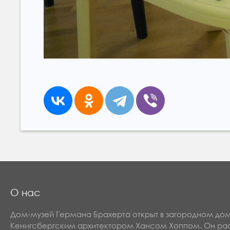
О нас
Дом-музей Германа Брахерта открыт в загородном до
Кенигсбергским архитектором Хансом Хоппом. Он рас