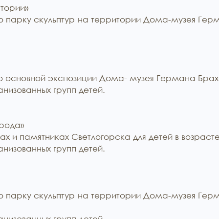
стории»
 парку скульптур на территории Дома-музея Герма
 основной экспозиции Дома- музея Германа Брахерт
низованных групп детей.
орода»
х и памятниках Светлогорска для детей в возрасте 7
низованных групп детей.
 парку скульптур на территории Дома-музея Герма
низованных групп детей.