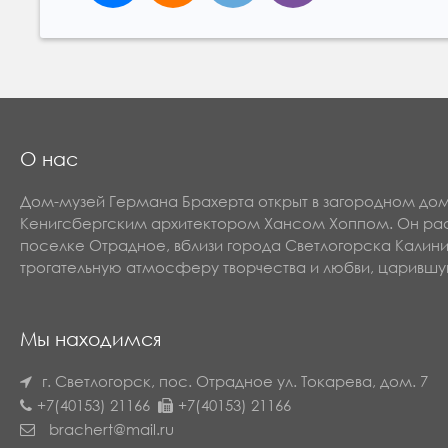
О нас
Дом-музей Германа Брахерта открыт в загородном до
Кенигсбергским архитектором Хансом Хоппом. Он рас
поселке Отрадное, вблизи города Светлогорска Калин
трогательную атмосферу творчества и любви, царившу
Мы находимся
г. Светлогорск, пос. Отрадное
ул. Токарева, дом. 7
+7(40153) 21166
+7(40153) 21166
brachert@mail.ru