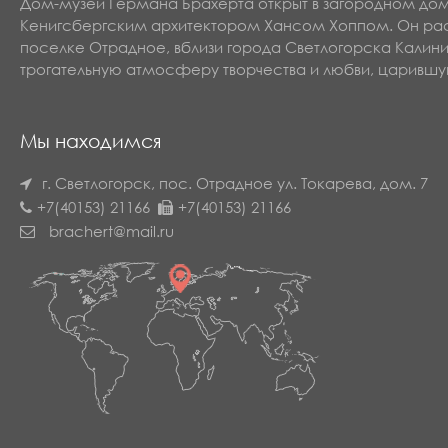
Дом-музей Германа Брахерта открыт в загородном до
Кенигсбергским архитектором Хансом Хоппом. Он рас
поселке Отрадное, вблизи города Светлогорска Калин
трогательную атмосферу творчества и любви, царившу
Мы находимся
г. Светлогорск, пос. Отрадное
ул. Токарева, дом. 7
+7(40153) 21166
+7(40153) 21166
brachert@mail.ru