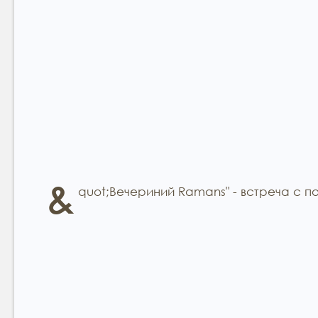
&
quot;Вечериний Ramans" - встреча с п