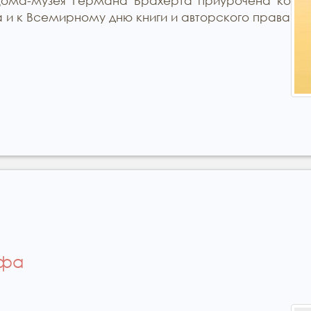
Дома-музея Германа Брахерта приурочена ко
и к Всемирному дню книги и авторского права
офа